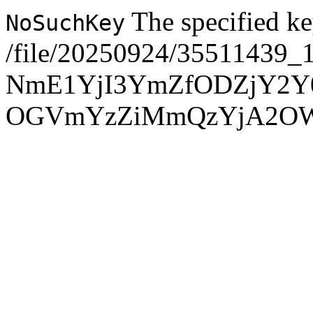
The specified ke
NoSuchKey
/file/20250924/35511439_
NmE1YjI3YmZfODZjY2Y
OGVmYzZiMmQzYjA2O