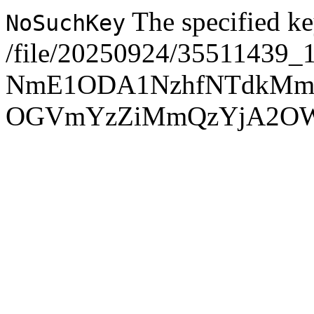
The specified ke
NoSuchKey
/file/20250924/35511439_
NmE1ODA1NzhfNTdkMm
OGVmYzZiMmQzYjA2O