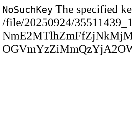
The specified ke
NoSuchKey
/file/20250924/35511439_
NmE2MTlhZmFfZjNkMj
OGVmYzZiMmQzYjA2O